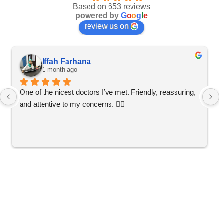
Based on 653 reviews
powered by
G
o
o
g
l
e
review us on
Iffah Farhana
1 month ago
One of the nicest doctors I’ve met. Friendly, reassuring, 
and attentive to my concerns. 👍🏼