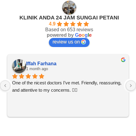
KLINIK ANDA 24 JAM SUNGAI PETANI
4.9
Based on 653 reviews
powered by
G
o
o
g
l
e
review us on
Iffah Farhana
1 month ago
One of the nicest doctors I’ve met. Friendly, reassuring, 
and attentive to my concerns. 👍🏼