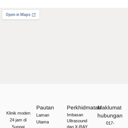
Pautan
Perkhidmatan
Maklumat
Klinik moden
Imbasan
Laman
hubungan
24 jam di
Ultrasound
Utama
017-
Sungai
dan X-RAY