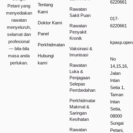
6220661
Tentang
Petani yang
Rawatan
Kami
menyediakan
Sakit Puan
017-
rawatan
Doktor Kami
Rawatan
6220661
menyeluruh,
Penyakit
Panel
selamat dan
Kronik
profesional
kpasp.oper
Perkhidmatan
— bila-bila
Vaksinasi &
Imunisasi
masa anda
Hubungi
No
perlukan.
kami
Rawatan
14,15,16,
Luka &
Jalan
Penjagaan
Intan
Selepas
Setia 1,
Pembedahan
Taman
Perkhidmatan
Intan
Makmal &
Setia,
Saringan
08000
Kesihatan
Sungai
Rawatan
Petani,