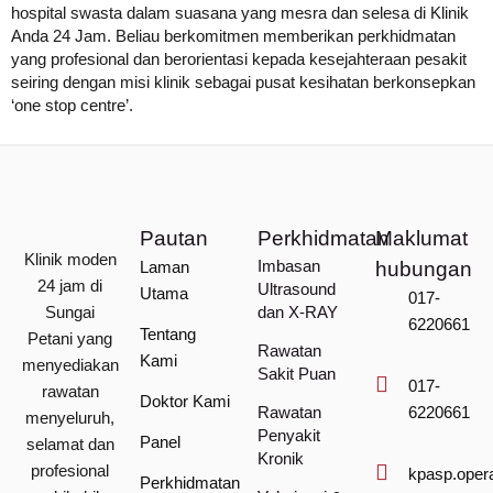
hospital swasta dalam suasana yang mesra dan selesa di Klinik
Anda 24 Jam. Beliau berkomitmen memberikan perkhidmatan
yang profesional dan berorientasi kepada kesejahteraan pesakit
seiring dengan misi klinik sebagai pusat kesihatan berkonsepkan
‘one stop centre’.
Pautan
Perkhidmatan
Maklumat
Klinik moden
Imbasan
Laman
hubungan
24 jam di
Ultrasound
Utama
017-
Sungai
dan X-RAY
6220661
Tentang
Petani yang
Rawatan
Kami
menyediakan
Sakit Puan
017-
rawatan
Doktor Kami
Rawatan
6220661
menyeluruh,
Penyakit
Panel
selamat dan
Kronik
profesional
kpasp.oper
Perkhidmatan